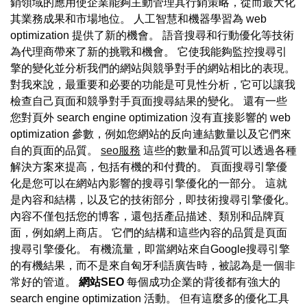
銷領域的應用使企業能夠主動管理其行銷策略，從而最大化
其業務成果和市場地位。 人工智慧和機器學習為 web
optimization 提供了新的機會。 語音搜尋和行動優化等技術
為代理商帶來了新的挑戰和機會。 它使我能夠監控搜尋引
擎的變化並分析我們的網站與競爭對手的網站相比的表現。
對我來說，最重要和必要的功能是可見性分析，它可以讓我
檢查自己頁面和競爭對手頁面搜尋結果的變化。 還有一些
您對頁外 search engine optimization 沒有直接影響的 web
optimization 參數，例如您網站的反向連結數量以及它們來
自的頁面的品質。
seo服務
這些的數量和品質可以透過各種
解決方案來提高，包括有機的和付費的。 頁面搜尋引擎優
化是您可以在網站內影響的搜尋引擎優化的一部分。 這就
是內容和結構，以及它的技術部分，即技術搜尋引擎優化。
內容不僅包括您的博客，還包括產品描述、類別和品牌頁
面，例如網上商店。 它們的結構和這些內容的品質是頁面
搜尋引擎優化。 有機流量，即當網站來自Google搜尋引擎
的有機結果，而不是來自匈牙利語廣告時，被認為是一個非
常好的管道。
網站SEO
每個成功企業的背後都有強大的
search engine optimization 活動。 但有這麼多的優化工具