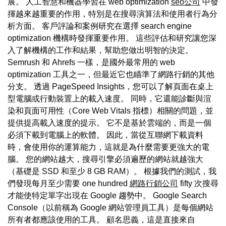
展。 人工智慧和機器學習在 web optimization
seo公司
中發
揮越來越重要的作用，特別是在搜尋演算法和使用者行為分
析方面。 客戶評論和案例研究在選擇 search engine
optimization 機構時發揮重要作用。 這些評估和研究讓您深
入了解機構的工作和結果，幫助您做出明智的決定。
Semrush 和 Ahrefs 一樣，是國外最常用的 web
optimization 工具之一，但最近它也瞄準了網路行銷的其他
分支。 透過 PageSpeed Insights，您可以了解頁面在桌上
型電腦或行動裝置上的載入速度。 同時，它還能診斷與渲
染和頁面可用性（Core Web Vitals 指標）相關的問題，並
提供提高載入速度的提示。 它不是基於雲端的，而是一個
必須下載到電腦上的軟體。 因此，當從互聯網下載資料
時，會使用你的運算能力，這就是為什麼需要更強大的電
腦。 您的網站越大，搜尋引擎必須遍歷的網站就越強大
（基礎是 SSD 和至少 8 GB RAM）。 根據我們的測試，我
們發現每月至少需要 one hundred
網路行銷公司
fifty 次搜尋
才能使特定單字出現在 Google 趨勢中。 Google Search
Console（以前稱為 Google 網站管理員工具）是每個網站
所有者都應該使用的工具。 顧名思義，這是直接來自