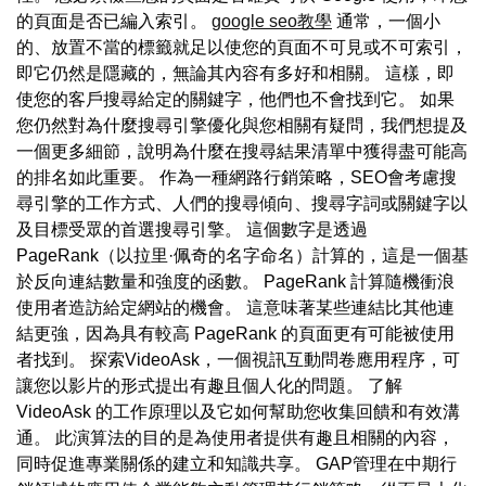
的頁面是否已編入索引。
google seo教學
通常，一個小
的、放置不當的標籤就足以使您的頁面不可見或不可索引，
即它仍然是隱藏的，無論其內容有多好和相關。 這樣，即
使您的客戶搜尋給定的關鍵字，他們也不會找到它。 如果
您仍然對為什麼搜尋引擎優化與您相關有疑問，我們想提及
一個更多細節，說明為什麼在搜尋結果清單中獲得盡可能高
的排名如此重要。 作為一種網路行銷策略，SEO會考慮搜
尋引擎的工作方式、人們的搜尋傾向、搜尋字詞或關鍵字以
及目標受眾的首選搜尋引擎。 這個數字是透過
PageRank（以拉里·佩奇的名字命名）計算的，這是一個基
於反向連結數量和強度的函數。 PageRank 計算隨機衝浪
使用者造訪給定網站的機會。 這意味著某些連結比其他連
結更強，因為具有較高 PageRank 的頁面更有可能被使用
者找到。 探索VideoAsk，一個視訊互動問卷應用程序，可
讓您以影片的形式提出有趣且個人化的問題。 了解
VideoAsk 的工作原理以及它如何幫助您收集回饋和有效溝
通。 此演算法的目的是為使用者提供有趣且相關的內容，
同時促進專業關係的建立和知識共享。 GAP管理在中期行