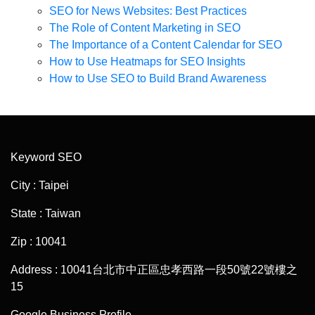
SEO for News Websites: Best Practices
The Role of Content Marketing in SEO
The Importance of a Content Calendar for SEO
How to Use Heatmaps for SEO Insights
How to Use SEO to Build Brand Awareness
Keyword SEO
City : Taipei
State : Taiwan
Zip : 10041
Address : 10041台北市中正區忠孝西路一段50號22號樓之
15
Google Business Profile