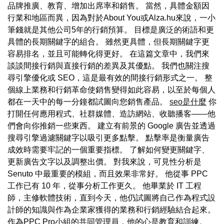
品牌推廣、教育、增加出席率和銷售。 當然，具體金額因
行業和地區而異，因為對於About You或Alza.hu來說，一小
筆錢就是其他公司5年的行銷預算。 目標是廣泛的術語和更
具體的長期關鍵字的組合。 雖然更具體，但長期關鍵字更
容易排名，並且可能轉化得更好。 在這篇文章中，我們來
談談間接行銷與直接行銷的差異及其優點。 我們也關注搜
尋引擎優化或 SEO，這是最有效的間接行銷形式之一。 整
個線上業務和行銷革命使銷售變得如此容易，以至於每個人
都在一天中的每一分鐘都試圖向您銷售產品。
seo是什麼
你
打開任何應用程式、社群媒體、造訪網站、收聽播客——他
們會向你推銷一些東西。 建立有前景的 Google 廣告並透過
搜尋引擎過濾關鍵字以吸引更多點擊。 點擊率是衡量廣告
成效時需要牢記的一個重要指標。 了解如何變更關鍵字、
更新廣告文字以及調整出價。 對我來說，可見性分析是
Senuto 中最重要的模組，而且效果非常好。 他從事 PPC
工作已有 10 年，從事分析工作更久。 他畢業於 IT 工程
師，主修軟體技術，直到今天，他仍試圖將自己作為程式設
計師的知識與作為企業家獲得的業務和行銷經驗結合起來。
作為PPC Pro小組的共同管理員，他的心是教育和訓練。