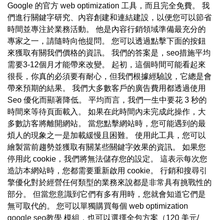
Google 的官方 web optimization 工具，而且完全免費。 我
們進行關鍵字研究、內容創建和連結建設，以便您可以節省
時間並專注於業務活動。 他是內容行銷領域準備最充分的
專家之一，請隨時向他提問。 您可以透過點擊下面的按鈕
來獲取有關我們價格的資訊。 我們的答案是，seo措施平均
需要3-12個月才能帶來改變。 起初，這個時間可能看起來
很長，你真的必須要有耐心，但我們根據經驗說，它總是會
帶來預期的結果。 我們大多數客戶的廣告費用都透過使用
Seo 優化而顯著降低。 平均而言，我們一生中要花 3 秒的
時間來等待頁面載入。 如果在此時間內未完成此操作，大
多數訪客將離開網站。 當您點擊網站時，您可能遇到的最
煩人的現象之一是加載緩慢且困難。 使用此工具，您可以
繪製當前趨勢並獲取有關某些關鍵字效果的資訊。 如果您
停用此 cookie，我們將無法儲存您的設定。 這表示每次您
造訪本網站時，您都需要重新啟用 cookie。 行銷和搜尋引
擎優化對於經營任何類型的業務來說都是非常具有挑戰性的
部分。 但當您意識到它們有多有用時，您就會知道它們是
無可取代的。 您可以單獨購買每個 web optimization
google seo教學
模組，也可以選擇全包方案（120 美元/