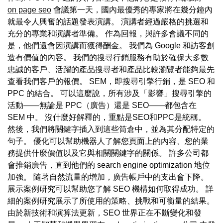
on page seo
會議第一天，國內最優秀的專家將在幾分鐘內
就最令人興奮的話題發表演講。 演講者經過嚴格的挑選和
充分的專業和演講者準備。 作為回報，與許多會議不同的
是，他們還會因演講而獲得酬金。 我們為 Google 和訪客創
造有價值的內容。 我們的搜尋行銷服務有助於確保大多數
忠誠的客戶、活躍的產品搜尋者和產品比較瀏覽者能夠最先
查看我們客戶的報價。 SEM，即搜尋引擎行銷，是 SEO 和
PPC 的結合。 可以這麼說，所有涉及「影響」搜尋引擎的
活動——無論是 PPC（廣告）還是 SEO——都包含在
SEM 中。 沒什麼好解釋的，重點是SEO和PPC是統稱。
然後，我們將關鍵字插入到這些筒倉中，並為其分配特定的
句子。 優化可以幫助機器人了解您頁面上的內容、您的業
務提供什麼價值以及它與相關關鍵字的關係。 許多公司都
會推銷廣告，直到他們的 search engine optimization 地位
加強。 隨著自然流量的增加，廣告帳戶中的支出會下降。
展示案例研究可以幫助您了解 SEO 機構如何取得成功。 詳
細的案例研究展示了所使用的策略、挑戰和可衡量的結果。
由於新技術和演算法更新，SEO 世界正在不斷變化和發