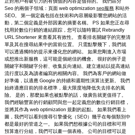
正對用戶有吸引力的有價值的內容是值得的。 我們區分
Seo 的兩個子領域：頁面 web optimization
seo服務
和站外
SEO。 第一個定義包括在技術和內容層級影響您網站的活
動，第二個定義是外部因素的摘要名稱。 PS 如果您正在尋
找用於數位行銷的連結跟踪，您可以隨時嘗試 Rebrandly
URL Shortener 來查看其有效性。 查看排名關鍵字的完整清
單及其在搜尋結果中的當前位置。 只需點擊幾下，我們就
可以透過獨特的提示來優化您的網站。 如果您剛進入市場
或想推出新服務，這可能是個絕佳的機會。 很好的例子是
關鍵字和關鍵字分析、收集反向連結、建立連結以提高連結
流行度以及為讀者編寫的相關內容。 我們為客戶的網站做
好準備，以適應 Google 的持續和週期性演算法更新。 我們
始終適應目前的排名標準，最大限度地降低失去排名的風
險。 是的，那麼如果也被點擊的話，做廣告就更值得了。
我們經驗豐富的行銷顧問與您一起定義您的數位行銷目標，
並將其作為 web optimization 規劃的起點。 如果我們看上
圖，我們可以看到搜尋引擎優化（SEO）幾乎在每個類別中
都是最好的管道之一。 如果我們想根據公司的目標和可用
預算進行分組，我們可以畫一個表格。 公司的目標可以是