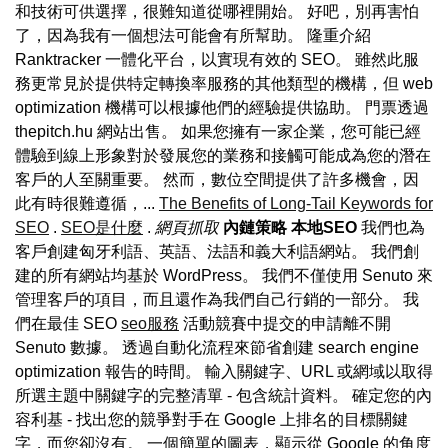
和技術可供選擇，很難知道從哪裡開始。 好吧，別再害怕
了，因為我有一個想法可能會有所幫助。 隆重介紹
Ranktracker 一體化平台，以實現有效的 SEO。 雖然此服
務更常見於提供特定轉換率服務的其他類型的機構，但 web
optimization 機構可以根據他們的經驗提供協助。 門票透過
thepitch.hu 網站出售。 如果您擁有一家企業，您可能已經
體驗到線上形象對於發展您的業務和接觸可能成為您的潛在
客戶的人至關重要。 然而，數位空間提供了許多機會，因
此有時很難遵循，...
The Benefits of Long-Tail Keywords for
SEO
.
SEO是什麼
.
網頁抓取
內鏈策略
本地SEO
我們也為
客戶創建匈牙利語、英語、法語和義大利語網站。 我們創
建的所有網站均基於 WordPress。 我們不僅使用 Senuto 來
管理客戶的項目，而且還作為我們自己行銷的一部分。 我
們在最佳 SEO
seo服務
活動競賽中提交的申請離不開
Senuto 數據。 透過自動化流程來節省創建 search engine
optimization 報告的時間。 輸入關鍵字、URL 或網域以取得
所選主題中關鍵字的完整清單 - 包含統計資料。 確定您的內
容利基 - 找出您的競爭對手在 Google 上排名的目標關鍵
字，而您卻沒有。 一個簡單的圖表，顯示從 Google 的角度