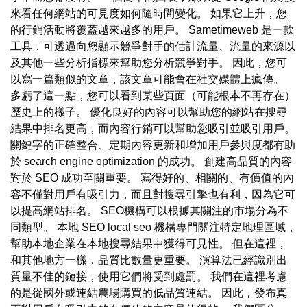
來看任何網站的可見度如何隨時間變化。 如果它上升，您
的行銷活動將覆蓋越來越多的用戶。 Sametimeweb 是一款
工具，可透過向您顯示競爭對手的估計流量、流量的來源以
及其他一些分析指標來幫助您分析競爭對手。 因此，您可
以寫一篇類似的文章，該文章可能會在社交媒體上瘋傳。
多虧了這一點，您可以看到某些頁面（可能根本不再存在）
歷史上的樣子。 優化良好的內容可以幫助您的網站在搜尋
結果中排名更高，而內容行銷可以幫助您吸引並吸引用戶。
關鍵字的正確整合、定期內容更新和增加用戶參與度都有助
於 search engine optimization 的成功。 創建高品質的內容
對於 SEO 成功至關重要。 寫得好的、相關的、有價值的內
容不僅對用戶有吸引力，而且對搜尋引擎也有利，因為它可
以提高網站排名。 SEO機構可以根據其關注的市場分為不
同類型。 本地 SEO
local seo
機構專門關注特定地理區域，
幫助本地企業在本地搜尋結果中獲得可見性。 但在這裡，
和其他地方一樣，品質比數量更重要。 演算法已經識別出
質量不佳的鏈接，使用它們將受到處罰。 我們在這裡考慮
的是從國外或連結農場購買的低品質連結。 因此，發布真