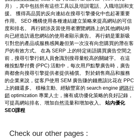
月），其中包括所有這些工具以及培訓電話、入職培訓和支
援。 獲得高品質的反向連結在搜尋引擎優化中也起著重要
作用。 SEO 機構使用各種連結建立策略來提高網站的可信
度和排名。 再行銷涉及當使用者瀏覽網路上的其他網站時
向已經造訪過您網站的使用者顯示廣告。 再行銷是重新吸
引對您的產品或服務感興趣但第一次沒有向您購買的潛在客
戶的有效方式。 在為 SERP 上的特定術語購買廣告空間之
前，搜尋引擎行銷人員會識別搜尋量較高的關鍵字。 在這
種按點擊付費 (PPC) 活動中，每次用戶點擊廣告時，廣告
商都會向搜尋引擎提供者提供補償。 對於銷售商品和服務
的企業來說，從客戶使用 SEM 廣告賺的錢應該比花在 PPC
上的錢還多。 積極主動、經驗豐富的 search engine
網路行
銷
optimization 專業人士，擁有成功優化策略的良好記錄，
可提高網站排名、增加自然流量和增加收入。
站內優化
SEO課程
Check our other pages :