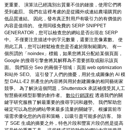
更重要。 演算法已經識別出質量不佳的鏈接，使用它們將
受到處罰。 我們在這裡考慮的是從國外或連結農場購買的
低品質連結。 因此，發布真正對用戶有吸引力的有價值的
內容是值得的。 使用同樣免費的 SERP SNIPPET
GENERATOR，您可以檢查您的網站是否出現在 SERP
中。 不僅要注意描述中的字元數量，還要注意像素數。 使
用此工具，您可以輕鬆檢查您是否處於限制範圍內。 有一
個所謂的「noindex」標籤，如果您將其分配給某個頁面，
Google 的搜尋引擎會將其解釋為不需要抓取或顯示該頁
面。 我們區分 Seo 的兩個子領域：頁面 web optimization
和站外 SEO。 這引發了人們的擔憂，用於生成圖像的 AI 模
型 DALL-E2 所產生的內容將與用於創建圖像的相同藝術家
競爭。 為了解決這個問題，Shutterstock 承諾補償受其人工
智慧藝術模型影響的創作者。
數位行銷課程
透過我們的關
鍵字研究服務了解最重要的搜尋字詞和趨勢。 我們幫助您
確定可以為您的網站帶來最多流量的關鍵字。 根據當前市
場需求優化您的內容和策略，以吸引盡可能多的訪客。 除
了 SGE 生成的摘要之外，特色片段和豐富片段仍然是提高