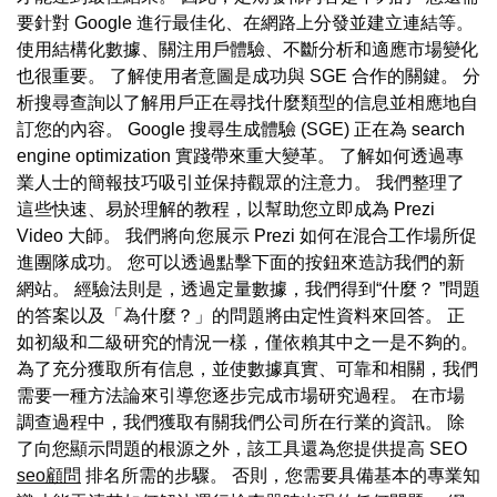
要針對 Google 進行最佳化、在網路上分發並建立連結等。
使用結構化數據、關注用戶體驗、不斷分析和適應市場變化
也很重要。 了解使用者意圖是成功與 SGE 合作的關鍵。 分
析搜尋查詢以了解用戶正在尋找什麼類型的信息並相應地自
訂您的內容。 Google 搜尋生成體驗 (SGE) 正在為 search
engine optimization 實踐帶來重大變革。 了解如何透過專
業人士的簡報技巧吸引並保持觀眾的注意力。 我們整理了
這些快速、易於理解的教程，以幫助您立即成為 Prezi
Video 大師。 我們將向您展示 Prezi 如何在混合工作場所促
進團隊成功。 您可以透過點擊下面的按鈕來造訪我們的新
網站。 經驗法則是，透過定量數據，我們得到“什麼？ ”問題
的答案以及「為什麼？」的問題將由定性資料來回答。 正
如初級和二級研究的情況一樣，僅依賴其中之一是不夠的。
為了充分獲取所有信息，並使數據真實、可靠和相關，我們
需要一種方法論來引導您逐步完成市場研究過程。 在市場
調查過程中，我們獲取有關我們公司所在行業的資訊。 除
了向您顯示問題的根源之外，該工具還為您提供提高 SEO
seo顧問
排名所需的步驟。 否則，您需要具備基本的專業知