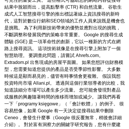
可見性的重要工具。 這些格式可協助您的網站內容從搜尋
結果中脫穎而出，提高點擊率 (CTR) 和自然流量。 谷歌生
成式人工智慧搜尋引擎的推出標誌著線上資訊搜尋的新時
代，這對於數位行銷和SEO領域的工作人員來說既是機會也
是挑戰。 為了利用新技術帶來的優勢並應對出現的挑戰，
不斷調整和發展我們的策略非常重要。 Google 的搜尋生成
體驗 (SGE) 是一項革命性的創新，它以一種新的方式在網
路上搜尋資訊。 這項技術就像是在搜尋引擎上附加了一個
智慧助理。 要調查此問題，請嘗試 Ahrefs.com。
Extradom.pl 出售現成的房屋平面圖。 如果您想評估財務模
型，您需要知道您提供的產品是否受季節性影響。 大多數
時候這是顯而易見的，儘管有時事情會更複雜。 假設我想
投資時尚市場 Allani.pl。 透過與這個行業領導者的比較，我
知道該細分市場可以產生多少流量。 您可能會發現對產品
或服務的興趣隨著時間的推移而增加或減少。 讓我們再看
一下「programy księgowe」（「會計軟體」）的例子。 很
容易想像，如果 Google 有一天決定從搜尋結果中刪除
Ceneo，會發生什麼事（Google 很反覆無常，稍後會詳細
介紹）。 對於富有洞察力的關鍵字研究報告，您有什麼建