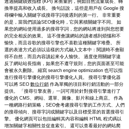
透過關鍵績效指標 (KPI) 來衡量的，例如自然流量成長、轉
換率提高和收入成長。 換句話說，這些是用戶在 Google 搜
尋欄中輸入關鍵字或搜尋字詞後遇到的第一行。 非常重要
的是，當我們談論SEO優化時，它與累積關鍵字不同。 如
果您的網站使用過多的搜尋字詞，您的網站將達到與您想要
的完全相反的效果。 這不僅會讓網站的讀者感到煩惱和不
愉快，而且谷歌的搜尋引擎也不喜歡這種關鍵字堆疊。 所
選的表達方式必須以這樣的方式融入文本中：閱讀時不會顯
得不自然，而且內容讀起來令人愉快。 過度使用關鍵字違
反了網站站長指南，如果您不遵守規則，您的頁面甚至可能
會被永久刪除。 縮寫 search engine optimization 也可以指
進行搜尋引擎優化的搜尋引擎優化人員。 搜尋引擎優化器
可以將 SEO
數位行銷
作為單獨的項目和行銷活動的一部分
提供。 「搜尋引擎友善」一詞可用於針對搜尋引擎進行了
優化的 CMS、網站、選單、圖像、影片和線上商店。 作為
一種網路行銷策略，SEO會考慮搜尋引擎的工作方式、人們
的搜尋傾向、搜尋字詞或關鍵字以及目標受眾的首選搜尋引
擎。 優化網頁可以包括編輯其內容和編輯 HTML 程式碼以
增加關鍵字相關性並促進索引。 還可以查看最好的網站爬