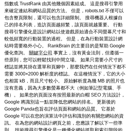
指數或 TrustRank 由其他幾個因素組成。 這是搜尋引擎用
來確定連結和網站品質的方法。 但是，robots.txt 不僅可以
包含整頁限制，還可以包含詳細限制。 搜尋機器人根據自
己的排名列表，造訪頁面越頻繁，該頁面就越重要。 行動
搜尋引擎優化是設計網站以使遊戲原始適合不同螢幕尺寸和
較低頻寬的行動裝置的過程。 但是，在為行動裝置設計網
站時需要格外小心。 RankBrain 的主要目的是幫助 Google
優化查詢。
關鍵字公司
事實上，沒有黃金法則，但遵循一
些原則，您可以輕鬆找到中間立場。 如果只需要小尺寸的
標誌並將其掛在選單和頁腳中，那麼我們在任何情況下都不
需要 3000×2000 解析度的標誌。 在這種情況下，它的大小
也相當 kB，而且尺寸較小。 原始解析度為幾 MB 的照片也
沒有意義，因為大多數螢幕都不大（例如筆記型電腦、手
機）。 如果您的頁面沒有按照最新的白帽 SEO 方法設計，
Google 將識別這一點並降低您網站的排名。 更新後的
Google Panda也旨在評估頁面和網站的品質。 它基於
Google 可以在您的演算法中評估和識別的有關您網站的資
訊。 在為您的網站設計網頁之前，您應該了解以下一些準
則。 技術搜尋引擎優化是一種優化網站抓取和索引階段的