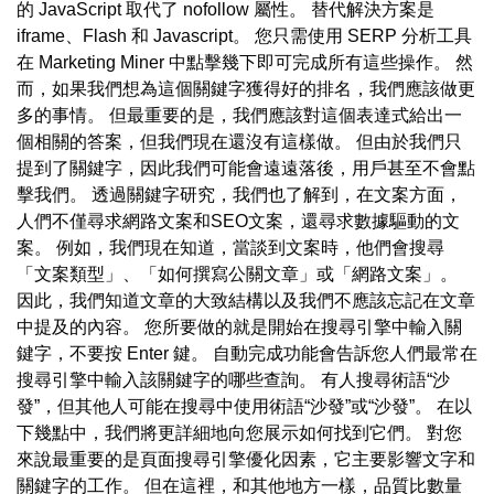
的 JavaScript 取代了 nofollow 屬性。 替代解決方案是
iframe、Flash 和 Javascript。 您只需使用 SERP 分析工具
在 Marketing Miner 中點擊幾下即可完成所有這些操作。 然
而，如果我們想為這個關鍵字獲得好的排名，我們應該做更
多的事情。 但最重要的是，我們應該對這個表達式給出一
個相關的答案，但我們現在還沒有這樣做。 但由於我們只
提到了關鍵字，因此我們可能會遠遠落後，用戶甚至不會點
擊我們。 透過關鍵字研究，我們也了解到，在文案方面，
人們不僅尋求網路文案和SEO文案，還尋求數據驅動的文
案。 例如，我們現在知道，當談到文案時，他們會搜尋
「文案類型」、「如何撰寫公關文章」或「網路文案」。
因此，我們知道文章的大致結構以及我們不應該忘記在文章
中提及的內容。 您所要做的就是開始在搜尋引擎中輸入關
鍵字，不要按 Enter 鍵。 自動完成功能會告訴您人們最常在
搜尋引擎中輸入該關鍵字的哪些查詢。 有人搜尋術語“沙
發”，但其他人可能在搜尋中使用術語“沙發”或“沙發”。 在以
下幾點中，我們將更詳細地向您展示如何找到它們。 對您
來說最重要的是頁面搜尋引擎優化因素，它主要影響文字和
關鍵字的工作。 但在這裡，和其他地方一樣，品質比數量