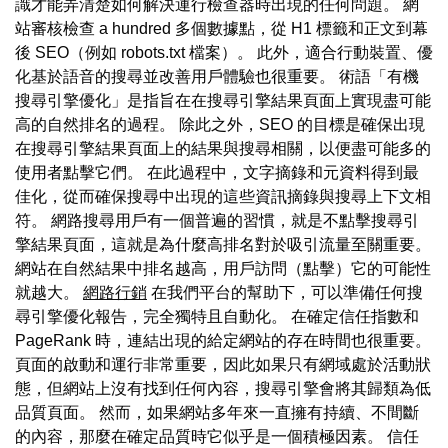
識才能弄清楚如何解決運行檢查器時出現的任何問題。 網
站審核檢查 a hundred 多個數據點，從 H1 標籤和正文到幕
後 SEO（例如 robots.txt 檔案）。 此外，適合行動裝置、優
化基於語音的搜尋並改善用戶體驗也很重要。 術語「有機
搜尋引擎優化」是指旨在在搜尋引擎結果頁面上實現盡可能
高的自然排名的過程。 除此之外，SEO 的目標是確保出現
在搜尋引擎結果頁面上的結果與搜尋相關，以便盡可能多的
使用者點擊它們。 在此過程中，文字摘錄和元資料得到最
佳化，從而確保搜尋中出現的這些資訊摘錄與搜尋上下文相
符。 網路搜尋用戶有一個普遍的習慣，就是不點擊搜尋引
擎結果頁面，這就是為什麼高排名對於吸引流量至關重要。
網站在自然結果中排名越高，用戶訪問（點擊）它的可能性
就越大。
網路行銷
在我們平台的幫助下，可以準備任何搜
尋引擎優化報告，完全獨特且自動化。 在確定信任指數和
PageRank 時，連結出現的給定網站的存在時間也很重要。
頁面的啟動和運行非常重要，因此如果只有網域處於活動狀
態，但網站上沒有找到任何內容，搜尋引擎會將其歸類為低
品質頁面。 然而，如果網站多年來一直擁有持續、不間斷
的內容，那麼在確定品質時它似乎是一個積極因素。 信任