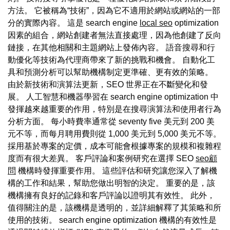
方法。 它被稱為“技術”，因為它不適用於網站或網站的一部
分的實際內容。 這是 search engine
local seo
optimization
因素的組合，網站創建者無法直接處理，因為他創建了反向
鏈接，在其他相關和主題網站上發佈內容。 語音搜尋和行
動優化等技術為代理商帶來了新的挑戰和機會。 自動化工
具和預測分析可以幫助機構制定更準確、更有效的策略。
由於新技術和演算法更新，SEO 世界正在不斷變化和發
展。 人工智慧和機器學習在 search engine optimization 中
發揮越來越重要的作用，特別是在搜尋演算法和使用者行為
分析方面。 每小時費率通常從 seventy five 美元到 200 美
元不等，而每月聘用費則從 1,000 美元到 5,000 美元不等。
採用基於專案的定價，成本可能會根據專案的規模和複雜程
度而有很大差異。 客戶評論和案例研究在選擇 SEO
seo顧
問
機構時發揮重要作用。 這些評估和研究讓您深入了解機
構的工作和結果，幫助您做出明智的決定。 重要的是，該
機構擁有良好的記錄和客戶評論以證明其有效性。 此外，
值得關注的是，該機構是透明的，並詳細解釋了其策略和所
使用的技術。 search engine optimization 機構的有效性是