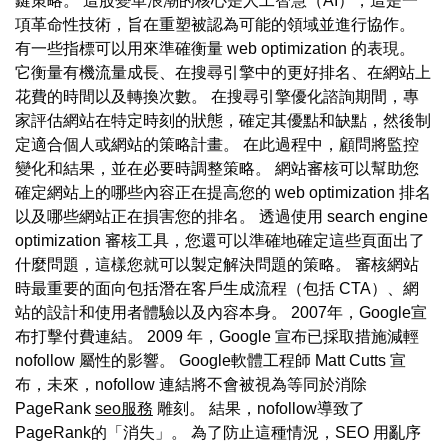
鍵策略。 這股變革浪潮的核心是人工智慧（AI），這是一
項革命性技術，旨在重塑被認為可能的領域並進行協作。
有一些指標可以用來準確衡量 web optimization 的表現。
它衡量有機流量成長、在搜尋引擎中的更好排名、在網站上
花費的時間以及轉換次數。 在搜尋引擎優化諮詢期間，專
家評估網站在特定時刻的狀態，確定其優點和缺點，然後制
定適合個人或網站的策略計畫。 在此過程中，顧問將監控
變化和結果，並在必要時調整策略。 網站審核可以幫助您
確定網站上的哪些內容正在提高您的 web optimization 排名
以及哪些網站正在損害您的排名。 透過使用 search engine
optimization 審核工具，您還可以準確地確定這些頁面出了
什麼問題，這樣您就可以製定解決問題的策略。 審核網站
時最重要的面向包括潛在客戶生成流程（包括 CTA）、網
站的設計和使用者體驗以及內容本身。 2007年，Google宣
布打擊付費連結。 2009 年，Google 宣布已採取措施減輕
nofollow 屬性的影響。 Google軟體工程師 Matt Cutts 宣
布，未來，nofollow 連結將不會被視為等同於消除
PageRank
seo服務
雕刻。 結果，nofollow導致了
PageRank的「消失」。 為了防止這種情況，SEO 用亂序