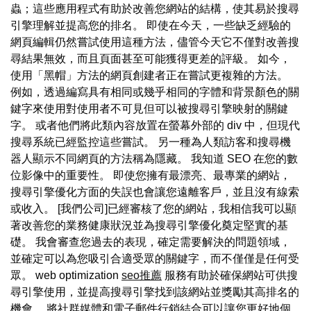
蟲；這些應用程式有助於改善您網站的結構，使其易於搜尋
引擎理解並提高您的排名。 即使在今天，一些缺乏經驗的
網頁編輯仍然嘗試使用這種方法，儘管今天它不僅對改善搜
尋結果無效，而且頁面甚至可能獲得更差的評級。 如今，
使用「黑帽」方法的網頁創建者正在嘗試更複雜的方法。
例如，透過編寫具有相同或幾乎相同的字體和背景顏色的關
鍵字來使用對使用者不可見但可以被搜尋引擎映射的關鍵
字。 或者他們將此類內容放置在螢幕外部的 div 中，但現代
搜尋系統已經監控這些嘗試。 另一種為人類訪客和搜尋機
器人顯示不同網頁的方法稱為隱藏。 我知道 SEO 在您的數
位影像中的重要性。 即使您擁有最漂亮、最專業的網站，
搜尋引擎優化方面的失誤也會讓您遠離客戶，並且沒有線索
或收入。 [我們公司]已經審核了您的網站，我相信我可以顯
著改善您的業務健康狀況並為搜尋引擎優化奠定堅實的基
礎。 我會審查您過去的表現，確定需要解決的問題領域，
並確定可以為您吸引合適受眾的關鍵字，而不僅僅是任何受
眾。 web optimization
seo推薦
服務有助於確保網站可供搜
尋引擎使用，並提高搜尋引擎找到該網站並獎勵其高排名的
機會。 將社群媒體和電子郵件行銷結合可以讓您更好地個